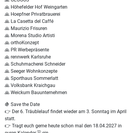
🙏
Höhefelder Hof Weingarten
🙏 Hoepfner Privatbrauerei
🙏 La Casetta del Caffé
🙏 Maurizio Frisuren
🙏 Morena Studio Artisti
🙏
orthoKonzept
🙏
PR Werbepräsente
🙏
rennwerk Karlsruhe
🙏
Schuhmacherei Schneider
🙏
Seeger Wohnkonzepte
🙏
Sporthaus Sommerlatt
🙏
Volksbank Kraichgau
🙏
Weickum Bauunternehmen
🍇
Save the Date
👉
Der 6. Träublelauf findet wieder am 3. Sonntag im April
statt.
👉
Tragt euch gerne heute schon mal den
18.04.2027
in
euren Kalender
🗓️
ein.