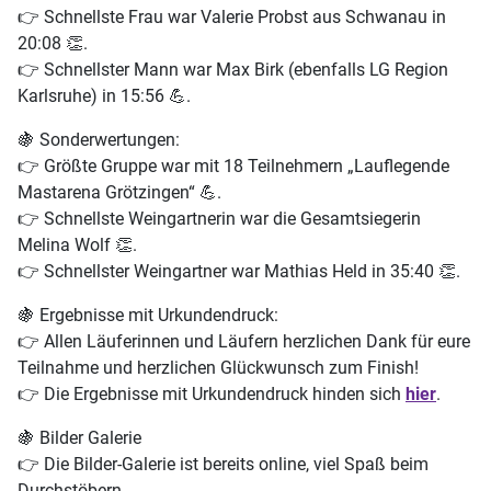
👉
Schnellste Frau war Valerie Probst aus Schwanau in
20:08
👏.
👉
Schnellster Mann war Max Birk (ebenfalls LG Region
Karlsruhe) in 15:56
💪.
🍇
Sonderwertungen:
👉
Größte Gruppe war mit 18 Teilnehmern „Lauflegende
Mastarena Grötzingen“
💪.
👉
Schnellste Weingartnerin war die Gesamtsiegerin
Melina Wolf
👏.
👉
Schnellster Weingartner war Mathias Held in 35:40
👏.
🍇
Ergebnisse mit Urkundendruck:
👉
Allen Läuferinnen und Läufern herzlichen Dank für eure
Teilnahme und herzlichen
Glückwunsch zum Finish!
👉
Die Ergebnisse mit Urkundendruck hinden sich
hier
.
🍇
Bilder Galerie
👉
Die Bilder-Galerie ist bereits online, viel Spaß beim
Durchstöbern.